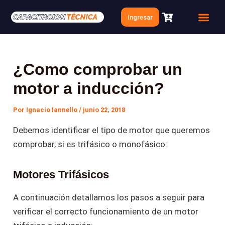
Ir
Navegación
Ingresar
al
de
Quien soy
Clases Gratis
contenido
entradas
¿Como comprobar un
motor a inducción?
Por
Ignacio Iannello
/
junio 22, 2018
Debemos identificar el tipo de motor que queremos
comprobar, si es trifásico o monofásico:
Motores Trifásicos
A continuación detallamos los pasos a seguir para
verificar el correcto funcionamiento de un motor