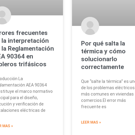
rores frecuentes
 la interpretación
Por qué salta la
 la Reglamentación
térmica y cómo
A 90364 en
solucionarlo
bleros trifásicos
correctamente
roducción La
Que “salte la térmica” es un
lamentación AEA 90364
de los problemas eléctricos
stituye el marco normativo
más comunes en viviendas 
ncipal para el diseño,
comercios.El error más
cución y verificación de
frecuente es
talaciones eléctricas de
LEER MAS »
R MAS »