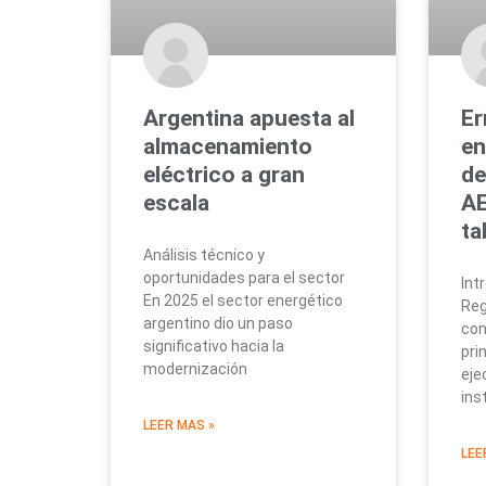
Argentina apuesta al
Er
almacenamiento
en
eléctrico a gran
de
escala
AE
ta
Análisis técnico y
oportunidades para el sector
Int
En 2025 el sector energético
Reg
argentino dio un paso
con
significativo hacia la
pri
modernización
eje
ins
LEER MAS »
LEE