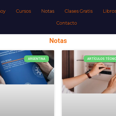
soy
Cursos
Notas
Clases Gratis
Libro
Contacto
Notas
ARGENTINA
ARTÍCULOS TÉCNI