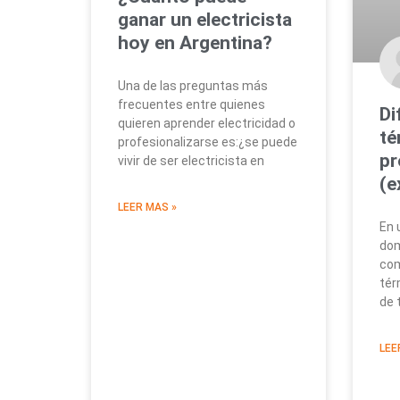
ganar un electricista
hoy en Argentina?
Una de las preguntas más
frecuentes entre quienes
Di
quieren aprender electricidad o
té
profesionalizarse es:¿se puede
pr
vivir de ser electricista en
(e
LEER MAS »
En 
dom
com
tér
de 
LEE