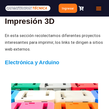
Ir
Ingresar
al
Quien soy
Clases Gratis
contenido
Impresión 3D
En esta sección recolectamos diferentes proyectos
interesantes para imprimir, los links te dirigen a sitios
web externos.
Electrónica y Arduino