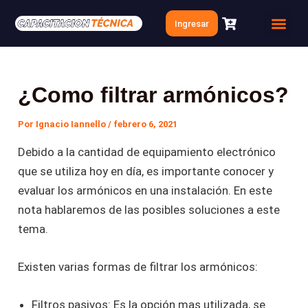
Ir
Navegación
Ingresar
al
de
Quien soy
Clases Gratis
contenido
entradas
¿Como filtrar armónicos?
Por
Ignacio Iannello
/
febrero 6, 2021
Debido a la cantidad de equipamiento electrónico
que se utiliza hoy en día, es importante conocer y
evaluar los armónicos en una instalación. En este
nota hablaremos de las posibles soluciones a este
tema.
Existen varias formas de filtrar los armónicos:
Filtros pasivos: Es la opción mas utilizada, se