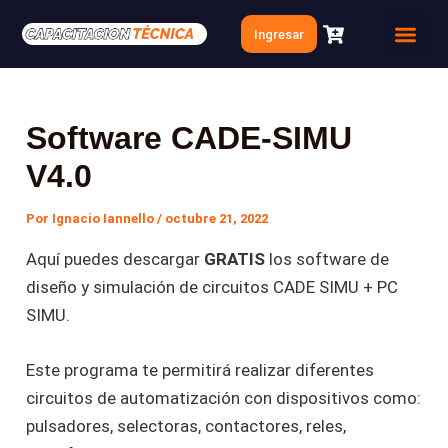
Ir
Navegación
Ingresar
al
de
Quien soy
Clases Gratis
contenido
entradas
Software CADE-SIMU
V4.0
Por
Ignacio Iannello
/
octubre 21, 2022
Aquí puedes descargar
GRATIS
los software de
diseño y simulación de circuitos CADE SIMU + PC
SIMU.
Este programa te permitirá realizar diferentes
circuitos de automatización con dispositivos como:
pulsadores, selectoras, contactores, reles,