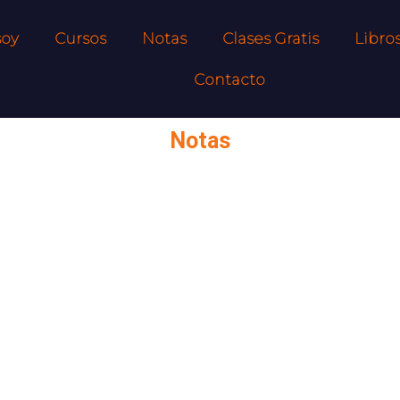
soy
Cursos
Notas
Clases Gratis
Libro
Contacto
Notas