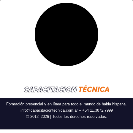
Formación presencial y en línea para todo el mundo de habla hispana.
info@capacitaciontecnica.com.ar – +54 11.3872.7999
© 2012–2026 | Todos los derechos reservados.