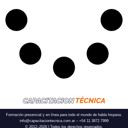
Formación presencial y en línea para todo el mundo de habla hispana.
info@capacitaciontecnica.com.ar – +54 11.3872.7999
© 2012–2026 | Todos los derechos reservados.