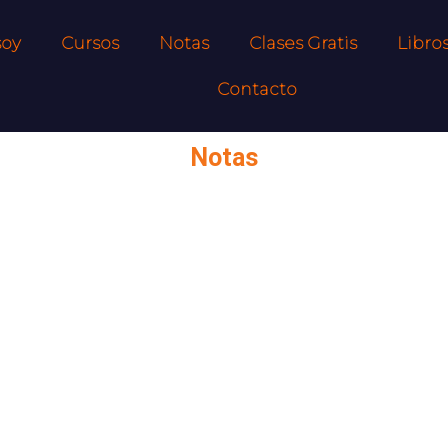
soy
Cursos
Notas
Clases Gratis
Libro
Contacto
Notas