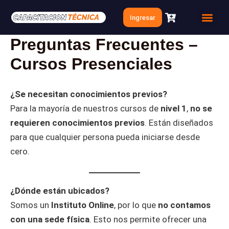
Ir
Ingresar
al
Quien soy
Clases Gratis
contenido
Preguntas Frecuentes –
Cursos Presenciales
¿Se necesitan conocimientos previos?
Para la mayoría de nuestros cursos de
nivel 1
,
no se
requieren conocimientos previos
. Están diseñados
para que cualquier persona pueda iniciarse desde
cero.
¿Dónde están ubicados?
Somos un
Instituto Online
, por lo que
no contamos
con una sede física
. Esto nos permite ofrecer una