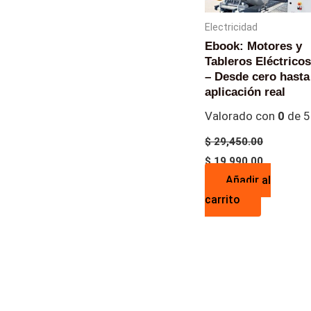
Electricidad
Ebook: Motores y
Tableros Eléctricos
– Desde cero hasta
aplicación real
Valorado con
0
de 5
$
29,450.00
$
19,990.00
Añadir al
carrito