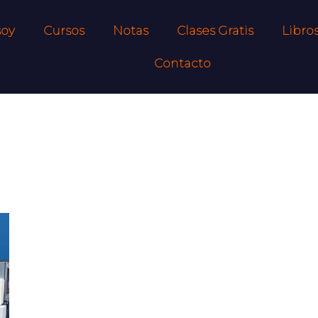
soy
Cursos
Notas
Clases Gratis
Libro
Contacto
00.