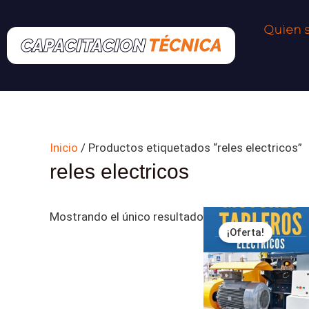
Ir
al
Quien 
contenido
Inicio
/ Productos etiquetados “reles electricos”
reles electricos
El
El
Mostrando el único resultado
precio
precio
¡Oferta!
original
actual
era:
es:
$ 29,450.00.
$ 19,990.