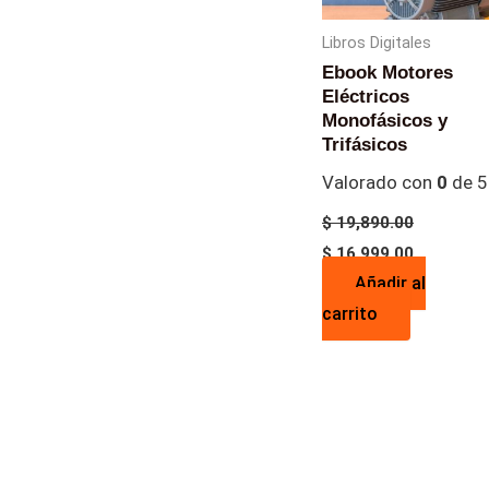
Libros Digitales
Ebook Motores
Eléctricos
Monofásicos y
Trifásicos
Valorado con
0
de 5
$
19,890.00
$
16,999.00
Añadir al
carrito