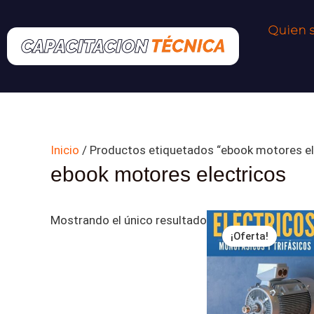
Ir
al
Quien 
contenido
Inicio
/ Productos etiquetados “ebook motores el
ebook motores electricos
El
El
Mostrando el único resultado
precio
precio
¡Oferta!
original
actual
era:
es:
$ 19,890.00.
$ 16,999.