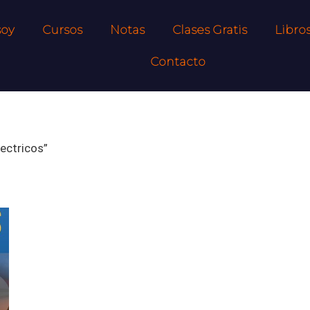
soy
Cursos
Notas
Clases Gratis
Libro
Contacto
ectricos”
00.