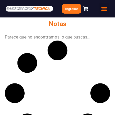
Ir
Ingresar
al
Quien soy
Clases Gratis
contenido
Notas
Parece que no encontramos lo que buscas...