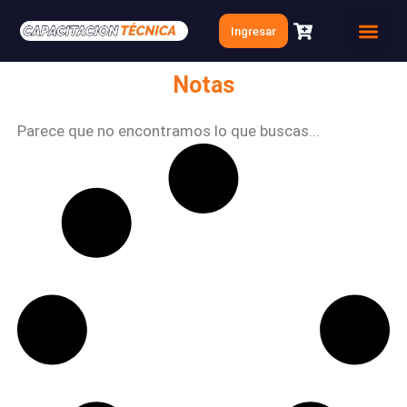
Ir
Ingresar
al
Quien soy
Clases Gratis
contenido
Notas
Parece que no encontramos lo que buscas...