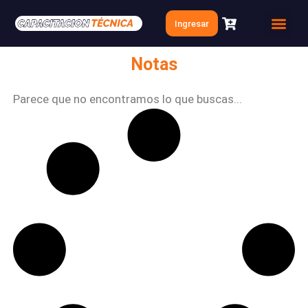
Ir
Ingresar
al
Quien soy
Clases Gratis
contenido
Notas
Parece que no encontramos lo que buscas...