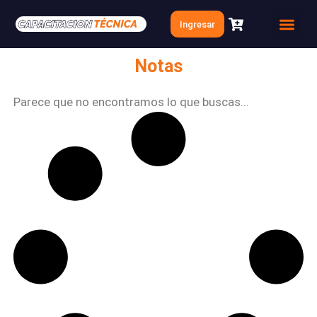
Ir
Ingresar
al
Quien soy
Clases Gratis
contenido
Notas
Parece que no encontramos lo que buscas...