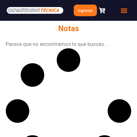
Ir
Ingresar
al
Quien soy
Clases Gratis
contenido
Notas
Parece que no encontramos lo que buscas...