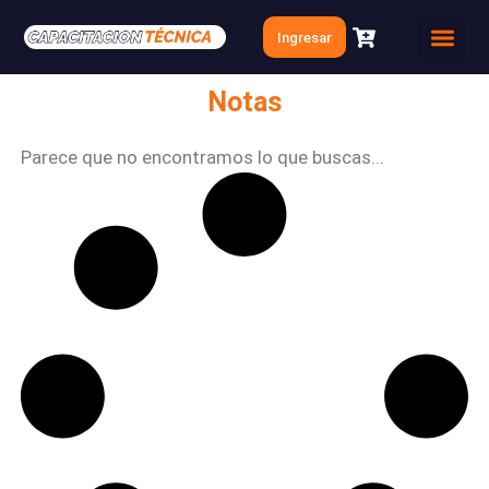
Ir
Ingresar
al
Quien soy
Clases Gratis
contenido
Notas
Parece que no encontramos lo que buscas...